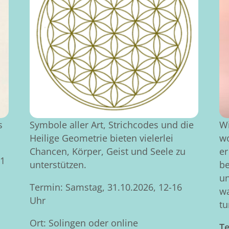
s
Symbole aller Art, Strichcodes und die
Wi
Heilige Geometrie bieten vielerlei
wo
Chancen, Körper, Geist und Seele zu
er
21
unterstützen.
be
un
Termin: Samstag, 31.10.2026, 12-16
wa
Uhr
tu
Ort: Solingen oder online
Te