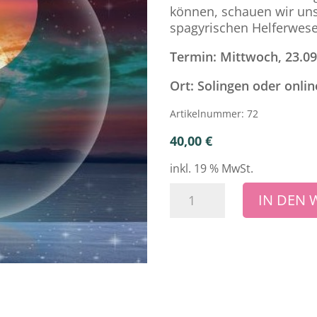
können, schauen wir uns
spagyrischen Helferwese
Termin: Mittwoch, 23.09
Ort: Solingen oder onlin
Artikelnummer:
72
40,00
€
inkl. 19 % MwSt.
Tag-
IN DEN
und-
Nacht-
Gleiche
Menge