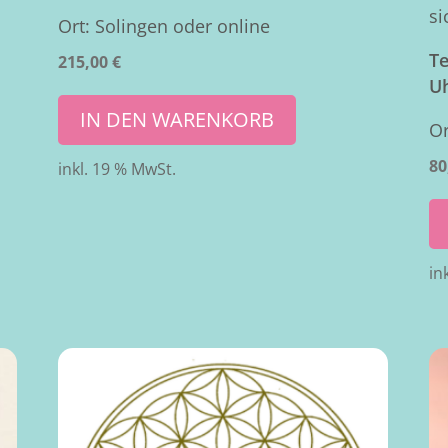
si
Ort: Solingen oder online
Te
215,00
€
U
IN DEN WARENKORB
Or
80
inkl. 19 % MwSt.
in