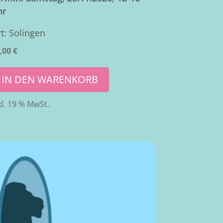
hr
t: Solingen
,00
€
IN DEN WARENKORB
kl. 19 % MwSt.