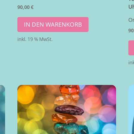
U
90,00
€
Or
IN DEN WARENKORB
90
inkl. 19 % MwSt.
in