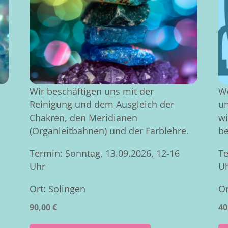
Wir beschäftigen uns mit der
W
Reinigung und dem Ausgleich der
un
Chakren, den Meridianen
wi
(Organleitbahnen) und der Farblehre.
be
Termin: Sonntag, 13.09.2026, 12-16
Te
Uhr
U
Ort: Solingen
Or
90,00
€
40