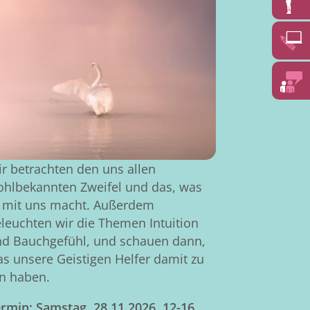
r betrachten den uns allen
hlbekannten Zweifel und das, was
 mit uns macht. Außerdem
leuchten wir die Themen Intuition
d Bauchgefühl, und schauen dann,
s unsere Geistigen Helfer damit zu
n haben.
rmin: Samstag, 28.11.2026, 12-16