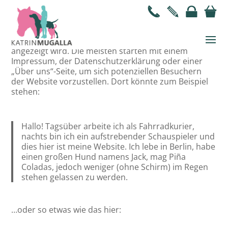
Dies ist eine Beispiel-Seite. Sie unterscheidet sich von
Beiträgen, da sie stets an derselben Stelle bleibt und
(bei den meisten Themes) in der Website-Navigation
angezeigt wird. Die meisten starten mit einem
Impressum, der Datenschutzerklärung oder einer
„Über uns“-Seite, um sich potenziellen Besuchern
der Website vorzustellen. Dort könnte zum Beispiel
stehen:
Hallo! Tagsüber arbeite ich als Fahrradkurier,
nachts bin ich ein aufstrebender Schauspieler und
dies hier ist meine Website. Ich lebe in Berlin, habe
einen großen Hund namens Jack, mag Piña
Coladas, jedoch weniger (ohne Schirm) im Regen
stehen gelassen zu werden.
…oder so etwas wie das hier: